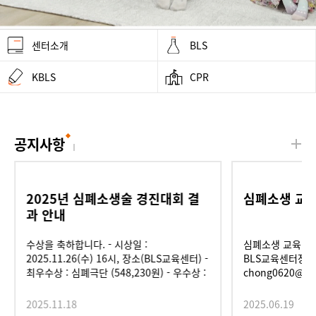
센터소개
BLS
KBLS
CPR
공지사항
2025년 심폐소생술 경진대회 결
심폐소생 교육
과 안내
수상을 축하합니다. - 시상일 :
심폐소생 교육 문
2025.11.26(수) 16시, 장소(BLS교육센터) -
BLS교육센터장 
최우수상 : 심폐극단 (548,230원) - 우수상 :
chong0620@na
마음울림, 골든타임 (각 팀별 328,940원) -
장려상 : 심박공주, 골든아워, 리라이브 (각
2025.11.18
2025.06.19
팀별 219,290원) - 기타사항 : 시상금 지급